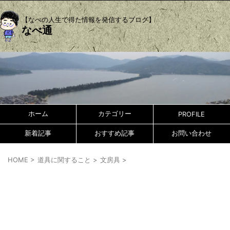
【なべの人生で得た情報を発信するブログ】
なべ通
ホーム
カテゴリー
PROFILE
新着記事
おすすめ記事
お問い合わせ
HOME
>
道具に関すること
>
文房具
>