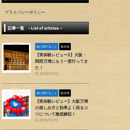
プライバシーポリシー
記事一覧 −List of articles −
旅に関すること
観光地
【実体験レビュー2】大阪・
関西万博にもう一度行ってき
た！
2025/10/13
旅に関すること
観光地
【実体験レビュー】大阪万博
の楽しみ方と効率よく回るコ
ツについて徹底解説！
2025/10/13