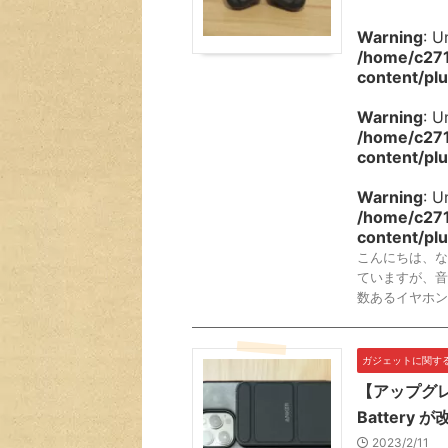
Warning
: U
/home/c271
content/plu
Warning
: U
/home/c271
content/plu
Warning
: U
/home/c271
content/plu
こんにちは、な
ていますが、音
数あるイヤホン
ガジェットに関す
【アップグレー
Battery
2023/2/11