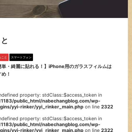
こと
ること
スマートフォン
単・綺麗に貼れる！】iPhone用のガラスフィルムは
すめ！
ndefined property: stdClass::$access_token in
1183/public_html/nabechangblog.com/wp-
gins/yyi-rinker/yyi_rinker_main.php
on line
2322
ndefined property: stdClass::$access_token in
1183/public_html/nabechangblog.com/wp-
gins/yyi-rinker/yyi_rinker_main.php
on line
2322