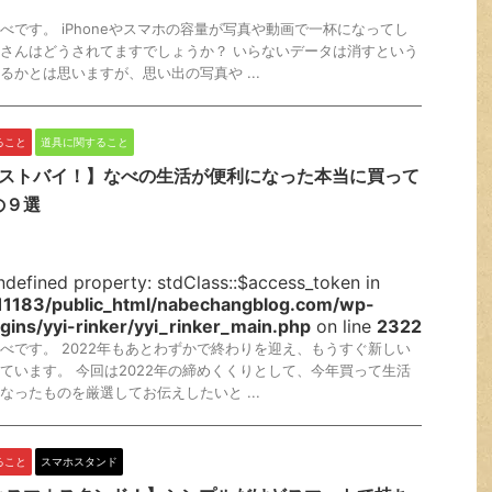
べです。 iPhoneやスマホの容量が写真や動画で一杯になってし
さんはどうされてますでしょうか？ いらないデータは消すという
るかとは思いますが、思い出の写真や ...
ること
道具に関すること
年ベストバイ！】なべの生活が便利になった本当に買って
の９選
ndefined property: stdClass::$access_token in
1183/public_html/nabechangblog.com/wp-
gins/yyi-rinker/yyi_rinker_main.php
on line
2322
べです。 2022年もあとわずかで終わりを迎え、もうすぐ新しい
ています。 今回は2022年の締めくくりとして、今年買って生活
なったものを厳選してお伝えしたいと ...
ること
スマホスタンド