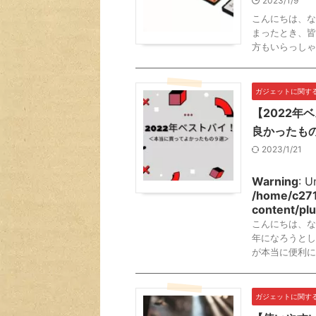
2023/1/9
こんにちは、な
まったとき、皆
方もいらっしゃ
ガジェットに関す
【2022
良かったも
2023/1/21
Warning
: U
/home/c271
content/plu
こんにちは、な
年になろうとし
が本当に便利に
ガジェットに関す