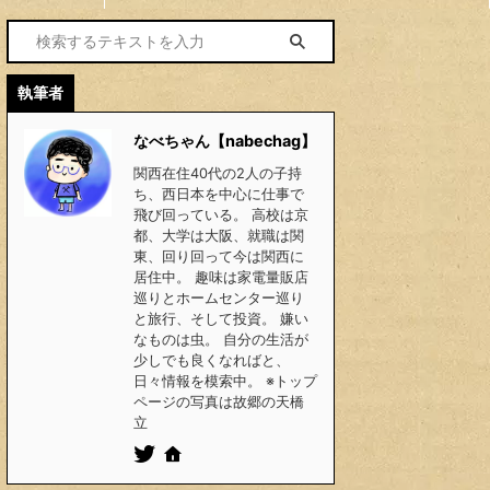
執筆者
なべちゃん【nabechag】
関西在住40代の2人の子持
ち、西日本を中心に仕事で
飛び回っている。 高校は京
都、大学は大阪、就職は関
東、回り回って今は関西に
居住中。 趣味は家電量販店
巡りとホームセンター巡り
と旅行、そして投資。 嫌い
なものは虫。 自分の生活が
少しでも良くなればと、
日々情報を模索中。 ※トップ
ページの写真は故郷の天橋
立