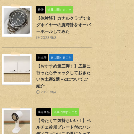
時計
道具に関すること
【体験談】カナルクラブでタ
グホイヤーの腕時計をオーバ
ーホールしてみた
2023/9/3
お土産
旅に関すること
【おすすめ第三弾！】広島に
行ったらチェックしておきた
いお土産2選＋αについてご
紹介
2023/8/4
季節商品
道具に関すること
【冷たくて気持ちいい！】ペ
ルチェ冷却プレート付のハン
ディファンはこの夏にとって