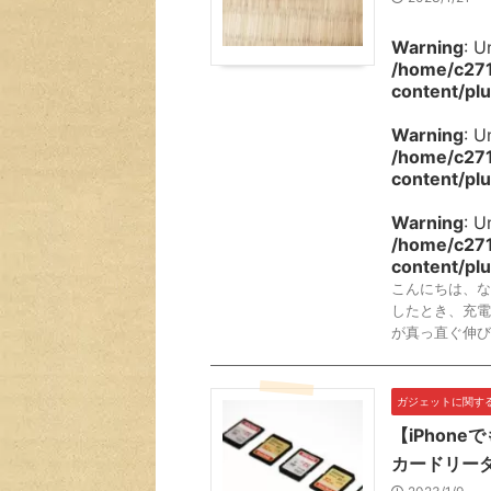
Warning
: U
/home/c271
content/plu
Warning
: U
/home/c271
content/plu
Warning
: U
/home/c271
content/plu
こんにちは、な
したとき、充電
が真っ直ぐ伸び
ガジェットに関す
【iPhon
カードリー