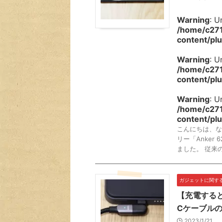
Warning
: U
/home/c271
content/plu
Warning
: U
/home/c271
content/plu
Warning
: U
/home/c271
content/plu
こんにちは、な
リー「Anker 6
ました。 従来のAn
ガジェットに関す
【充電すると
Cケーブル
2023/1/21