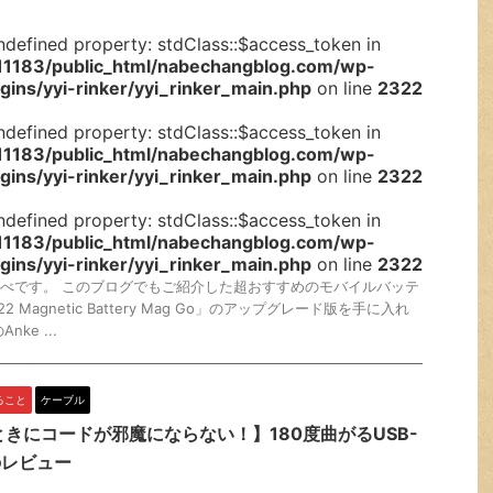
ndefined property: stdClass::$access_token in
1183/public_html/nabechangblog.com/wp-
gins/yyi-rinker/yyi_rinker_main.php
on line
2322
ndefined property: stdClass::$access_token in
1183/public_html/nabechangblog.com/wp-
gins/yyi-rinker/yyi_rinker_main.php
on line
2322
ndefined property: stdClass::$access_token in
1183/public_html/nabechangblog.com/wp-
gins/yyi-rinker/yyi_rinker_main.php
on line
2322
べです。 このブログでもご紹介した超おすすめのモバイルバッテ
22 Magnetic Battery Mag Go」のアップグレード版を手に入れ
ke ...
ること
ケーブル
きにコードが邪魔にならない！】180度曲がるUSB-
のレビュー