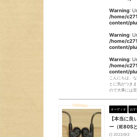
Warning
: U
/home/c271
content/plu
Warning
: U
/home/c271
content/plu
Warning
: U
/home/c271
content/plu
こんにちは、な
とに気がつきま
ので大事には至
オーディオ
おす
【本当に良い
ー（IE80
2023/9/3