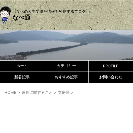
【なべの人生で得た情報を発信するブログ】
なべ通
ホーム
カテゴリー
PROFILE
新着記事
おすすめ記事
お問い合わせ
HOME
>
道具に関すること
>
文房具
>