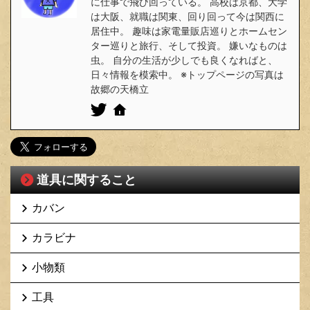
に仕事で飛び回っている。 高校は京都、大学
は大阪、就職は関東、回り回って今は関西に
居住中。 趣味は家電量販店巡りとホームセン
ター巡りと旅行、そして投資。 嫌いなものは
虫。 自分の生活が少しでも良くなればと、
日々情報を模索中。 ※トップページの写真は
故郷の天橋立
道具に関すること
カバン
カラビナ
小物類
工具