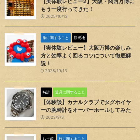
【実体験レビュー2】大阪・関西万博に
もう一度行ってきた！
2025/10/13
旅に関すること
観光地
【実体験レビュー】大阪万博の楽しみ
方と効率よく回るコツについて徹底解
説！
2025/10/13
時計
道具に関すること
【体験談】カナルクラブでタグホイヤ
ーの腕時計をオーバーホールしてみた
2023/9/3
お土産
旅に関すること