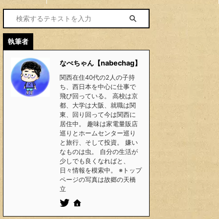
執筆者
なべちゃん【nabechag】
関西在住40代の2人の子持
ち、西日本を中心に仕事で
飛び回っている。 高校は京
都、大学は大阪、就職は関
東、回り回って今は関西に
居住中。 趣味は家電量販店
巡りとホームセンター巡り
と旅行、そして投資。 嫌い
なものは虫。 自分の生活が
少しでも良くなればと、
日々情報を模索中。 ※トップ
ページの写真は故郷の天橋
立