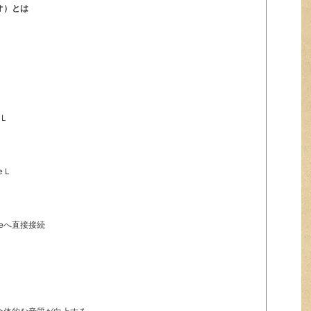
ィオ）とは
 L
 L
oneへ直接接続