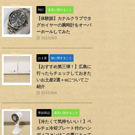
時計
道具に関すること
【体験談】カナルクラブでタ
グホイヤーの腕時計をオーバ
ーホールしてみた
2023/9/3
お土産
旅に関すること
【おすすめ第三弾！】広島に
行ったらチェックしておきた
いお土産2選＋αについてご
紹介
2023/8/4
季節商品
道具に関すること
【冷たくて気持ちいい！】ペ
ルチェ冷却プレート付のハン
ディファンはこの夏にとって