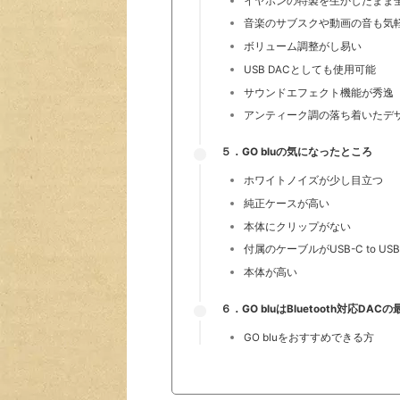
イヤホンの特製を生かしたまま
音楽のサブスクや動画の音も気
ボリューム調整がし易い
USB DACとしても使用可能
サウンドエフェクト機能が秀逸
アンティーク調の落ち着いたデ
５．GO bluの気になったところ
ホワイトノイズが少し目立つ
純正ケースが高い
本体にクリップがない
付属のケーブルがUSB-C to US
本体が高い
６．GO bluはBluetooth対応DAC
GO bluをおすすめできる方