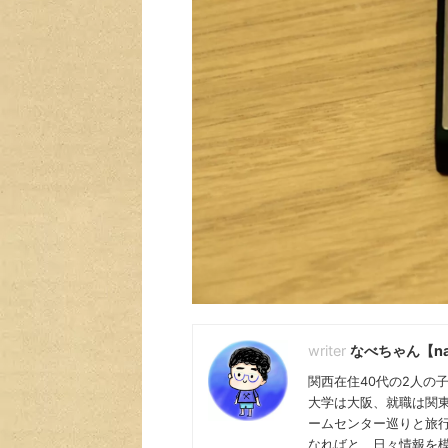
なべちゃん【na
関西在住40代の2人の
大学は大阪、就職は関
ームセンター巡りと旅行
なればと、日々情報を模