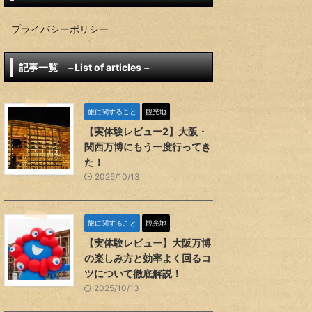
プライバシーポリシー
記事一覧 −List of articles −
旅に関すること
観光地
【実体験レビュー2】大阪・
関西万博にもう一度行ってき
た！
2025/10/13
旅に関すること
観光地
【実体験レビュー】大阪万博
の楽しみ方と効率よく回るコ
ツについて徹底解説！
2025/10/13