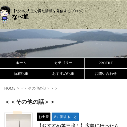
【なべの人生で得た情報を発信するブログ】
なべ通
ホーム
カテゴリー
PROFILE
新着記事
おすすめ記事
お問い合わせ
HOME
>
＜＜その他の話＞＞
>
＜＜その他の話＞＞
お土産
旅に関すること
【おすすめ第三弾！】広島に行ったら