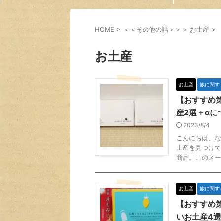
HOME
>
＜＜その他の話＞＞
>
お土産
>
お土産
お土産
旅に関す
【おすすめ
産2選＋αに
2023/8/4
こんにちは、な
土産を見つけて
商品。このメー
お土産
旅に関す
【おすすめ
いお土産4