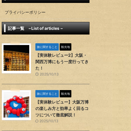
プライバシーポリシー
記事一覧 −List of articles −
旅に関すること
観光地
【実体験レビュー2】大阪・
関西万博にもう一度行ってき
た！
2025/10/13
旅に関すること
観光地
【実体験レビュー】大阪万博
の楽しみ方と効率よく回るコ
ツについて徹底解説！
2025/10/13