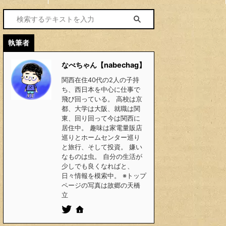
執筆者
なべちゃん【nabechag】
関西在住40代の2人の子持
ち、西日本を中心に仕事で
飛び回っている。 高校は京
都、大学は大阪、就職は関
東、回り回って今は関西に
居住中。 趣味は家電量販店
巡りとホームセンター巡り
と旅行、そして投資。 嫌い
なものは虫。 自分の生活が
少しでも良くなればと、
日々情報を模索中。 ※トップ
ページの写真は故郷の天橋
立