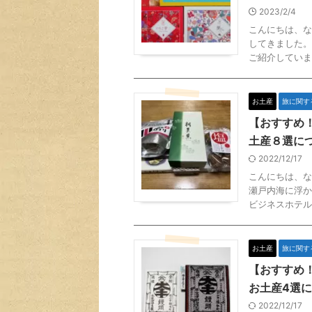
2023/2/4
こんにちは、な
してきました。
ご紹介していま
お土産
旅に関す
【おすすめ
土産８選に
2022/12/17
こんにちは、な
瀬戸内海に浮か
ビジネスホテル
お土産
旅に関す
【おすすめ
お土産4選
2022/12/17