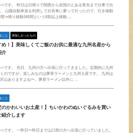
べです。 昨日は日帰りで関西から岩国のとある客先まで仕事で出
。 山陽自動車道を利用して社有車に乗って行ったので、行き移動
間→帰り移動5時間という8割以上移動 ...
ること
美味しかったもの
すめ！】美味しくてご飯のお供に最適な九州名産から
紹介
べです。 先日、九州の方へ出張に行ってきました。定期的に九州
くのですが、楽しみなのは豚骨ラーメンと九州土産です。 九州は
沢山ありますよね〜。豚骨ラーメン以外に ...
ること
定のかわいいお土産！】ちいかわのぬいぐるみを買い
ご紹介します
べです。 一昨日〜昨日まで山口県の方へ出張に行っていました。