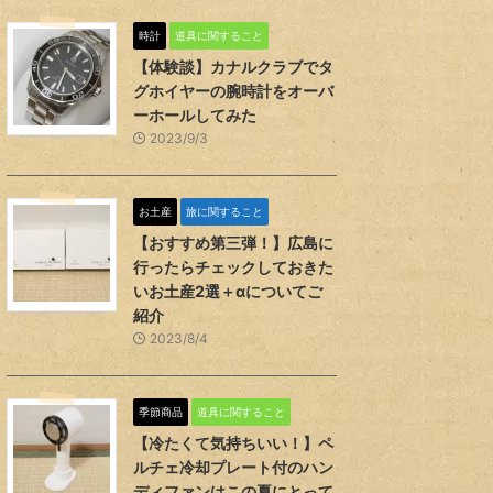
時計
道具に関すること
【体験談】カナルクラブでタ
グホイヤーの腕時計をオーバ
ーホールしてみた
2023/9/3
お土産
旅に関すること
【おすすめ第三弾！】広島に
行ったらチェックしておきた
いお土産2選＋αについてご
紹介
2023/8/4
季節商品
道具に関すること
【冷たくて気持ちいい！】ペ
ルチェ冷却プレート付のハン
ディファンはこの夏にとって