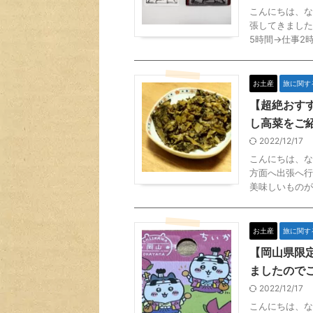
こんにちは、な
張してきました
5時間→仕事2時
お土産
旅に関す
【超絶おす
し高菜をご
2022/12/17
こんにちは、な
方面へ出張へ行
美味しいものが
お土産
旅に関す
【岡山県限
ましたので
2022/12/17
こんにちは、な