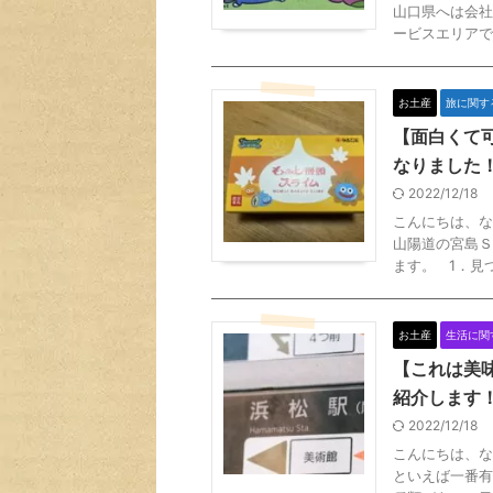
山口県へは会社
ービスエリアで
お土産
旅に関す
【面白くて
なりました
2022/12/18
こんにちは、な
山陽道の宮島Ｓ
ます。 1．見つ
お土産
生活に関
【これは美
紹介します
2022/12/18
こんにちは、な
といえば一番有